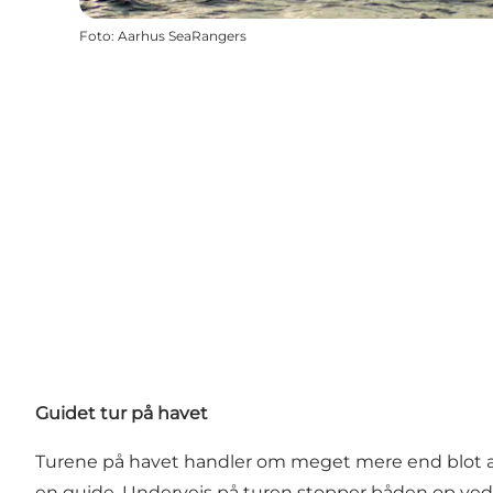
Foto
:
Aarhus SeaRangers
Guidet tur på havet
Turene på havet handler om meget mere end blot at s
en guide. Undervejs på turen stopper båden op ved