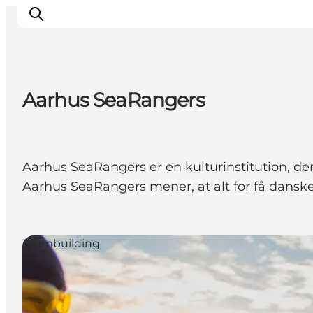
Aarhus SeaRangers
Hvorfor Aarhus
Planlæg
Vores service
Aarhus SeaRangers er en kulturinstitution, der
Viden & Netværk
Aarhus SeaRangers mener, at alt for få danske
Kontakt
Teambuilding