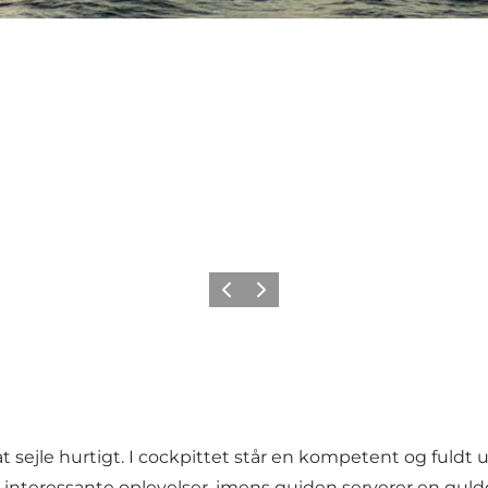
Forrige
Næste
ejle hurtigt. I cockpittet står en kompetent og fuldt u
 interessante oplevelser, imens guiden serverer en gul