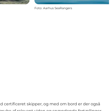
Foto
:
Aarhus SeaRangers
d certificeret skipper, og med om bord er der også
dgrube af relevant viden og spændende fortællinger