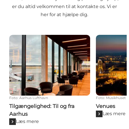
er du altid velkommen til at
kontakte os.
Vi er
her for at hjælpe dig.
Tilgængelighed: Til og fra Aarhus
Venues
Foto
:
Aarhus Lufthavn
Foto
:
Musikhuset 
Tilgængelighed: Til og fra
Venues
Aarhus
Læs mere
Læs mere