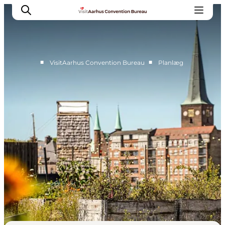
■
■
VisitAarhus Convention Bureau
Planlæg
Hvorfor Aarhus
Planlæg
Vores service
Viden & Netværk
Kontakt