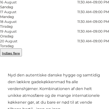
16 August
11:30 AM–09:00 PM
Søndag
17 August
11:30 AM–09:00 PM
Mandag
18 August
11:30 AM–09:00 PM
Foto
:
Aarhus Street Food
Foto
:
Tirsdag
19 August
11:30 AM–09:00 PM
Onsdag
Forrige
Næste
20 August
11:30 AM–09:00 PM
Torsdag
Indlæs flere
Ægte street food fra hele verden
Nyd den autentiske danske hygge og samtidig
den lækkre gadekøkkenmad fra alle
verdenshjørner. Kombinationen af den helt
unikke atmosfære og de mange internationele
køkkener gør, at du bare er nød til at vende