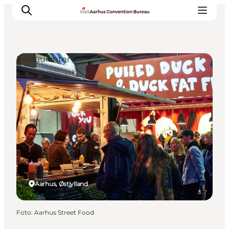
Restauranter
Hvorfor Aarhus
Planlæg
Vores service
Viden & Netværk
Kontakt
Aarhus, Østjylland
Foto
:
Aarhus Street Food