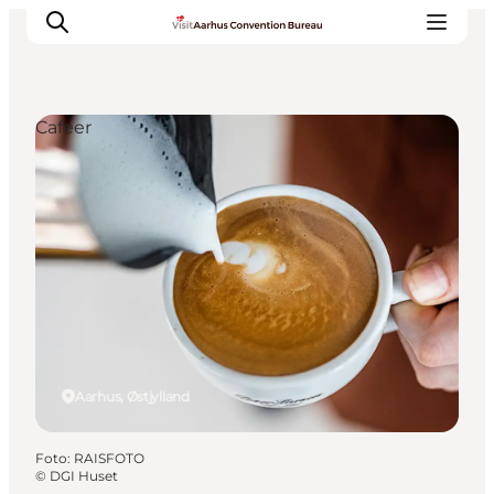
Cafeer
Hvorfor Aarhus
Planlæg
Vores service
Viden & Netværk
Kontakt
Aarhus, Østjylland
Foto
:
RAISFOTO
©
DGI Huset