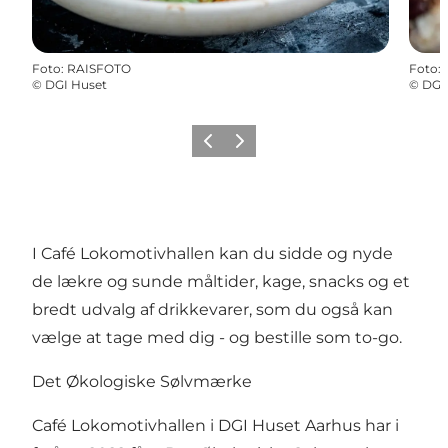
Foto
:
RAISFOTO
Foto
:
©
DGI Huset
©
DGI
Forrige
Næste
I Café Lokomotivhallen kan du sidde og nyde
de lækre og sunde måltider, kage, snacks og et
bredt udvalg af drikkevarer, som du også kan
vælge at tage med dig - og bestille som to-go.
Det Økologiske Sølvmærke
Café Lokomotivhallen i DGI Huset Aarhus har i