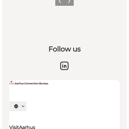
Forrige
Næste
Follow us
Vælg sprog
VisitAarhus