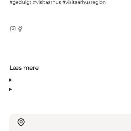
#gedulgt
#visitaarhus
#visitaarhusregion
Instagram
Facebook
Læs mere