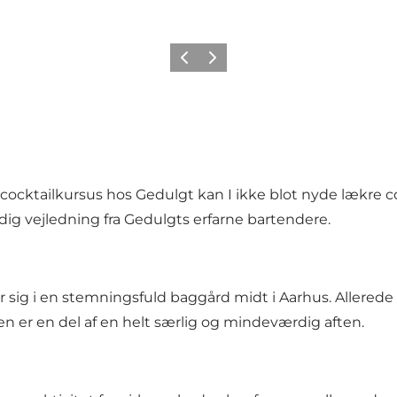
Forrige
Næste
 cocktailkursus hos Gedulgt kan I ikke blot nyde lækre c
ig vejledning fra Gedulgts erfarne bartendere.
ig i en stemningsfuld baggård midt i Aarhus. Allerede fø
en er en del af en helt særlig og mindeværdig aften.