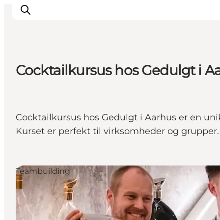
Cocktailkursus hos Gedulgt i A
Hvorfor Aarhus
Planlæg
Vores service
Cocktailkursus hos Gedulgt i Aarhus er en uni
Viden & Netværk
Kurset er perfekt til virksomheder og grupper.
Kontakt
Teambuilding