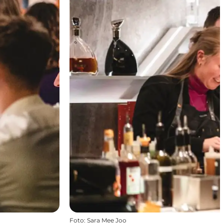
Foto
:
Sara Mee Joo