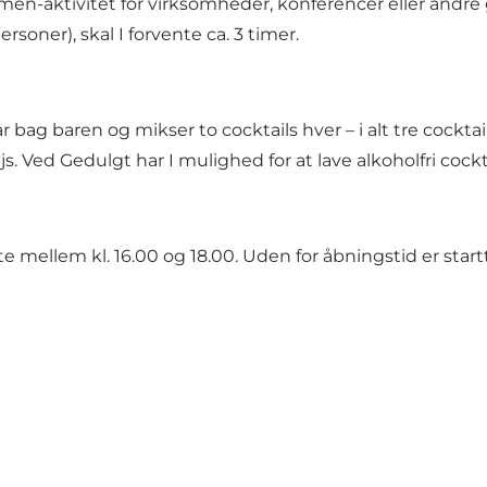
men-aktivitet for virksomheder, konferencer eller andr
soner), skal I forvente ca. 3 timer.
r bag baren og mikser to cocktails hver – i alt tre cocktai
. Ved Gedulgt har I mulighed for at lave alkoholfri cockt
 mellem kl. 16.00 og 18.00. Uden for åbningstid er start