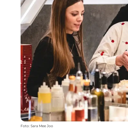
Foto
:
Sara Mee Joo