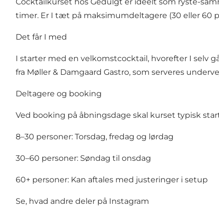
Cocktailkurset hos Gedulgt er ideelt som ryste-sam
timer. Er I tæt på maksimumdeltagere (30 eller 60 per
Det får I med
I starter med en velkomstcocktail, hvorefter I selv gå
fra Møller & Damgaard Gastro, som serveres undervejs
Deltagere og booking
Ved booking på åbningsdage skal kurset typisk starte
8–30 personer: Torsdag, fredag og lørdag
30–60 personer: Søndag til onsdag
60+ personer: Kan aftales med justeringer i setup
Se, hvad andre deler på Instagram