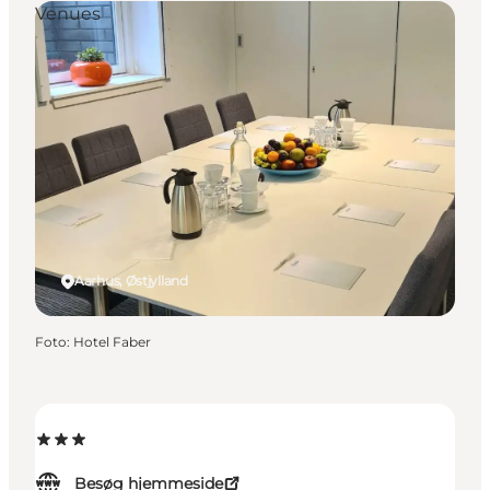
Venues
Aarhus, Østjylland
Foto
:
Hotel Faber
Besøg hjemmeside