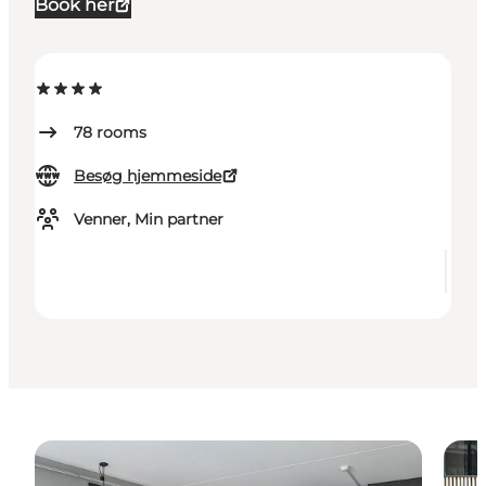
Book her
78
rooms
Besøg hjemmeside
Venner, Min partner