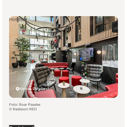
Hoteller
Aarhus, Østjylland
Foto
:
Roar Paaske
©
Radisson RED