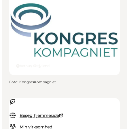
Aarhus, Østjylland
Foto
:
KongresKompagniet
Besøg hjemmeside
Min virksomhed