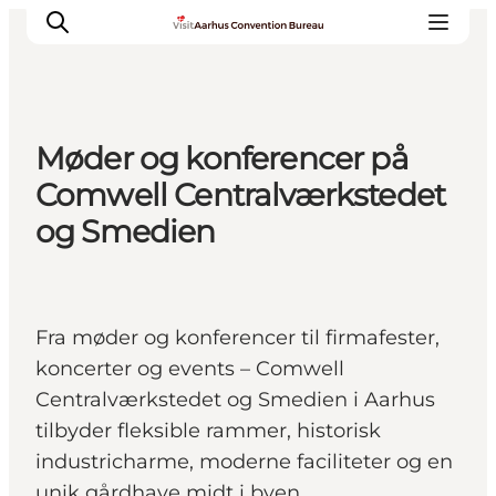
Møder og konferencer på
Hvorfor Aarhus
Comwell Centralværkstedet
Planlæg
og Smedien
Vores service
Viden & Netværk
Kontakt
Fra møder og konferencer til firmafester,
koncerter og events – Comwell
Centralværkstedet og Smedien i Aarhus
tilbyder fleksible rammer, historisk
industricharme, moderne faciliteter og en
unik gårdhave midt i byen.