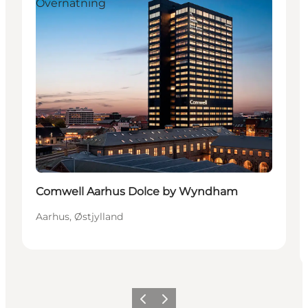
Overnatning
Bæredygtige oplevelser
Comwell Aarhus Dolce by Wyndham
Aarhus, Østjylland
Forrige
Næste