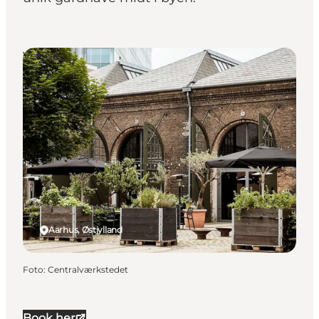
Venues
Aarhus, Østjylland
Foto
:
Centralværkstedet
Book her