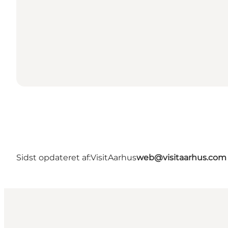
Sidst opdateret af:
VisitAarhus
web@visitaarhus.com