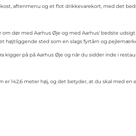
ost, aftenmenu og et flot drikkevarekort, med det bedste
ør om dør med
Aarhus Øje
og med Aarhus' bedste udsigt 
 et højtliggende sted som en slags fyrtårn og pejlemærk
fra kigger på på Aarhus Øje og når du sidder inde i rest
r 142,6 meter høj, og det betyder, at du skal med en elev