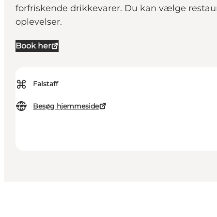
forfriskende drikkevarer. Du kan vælge restaur
oplevelser.
Book her
⌘
Falstaff
Besøg hjemmeside