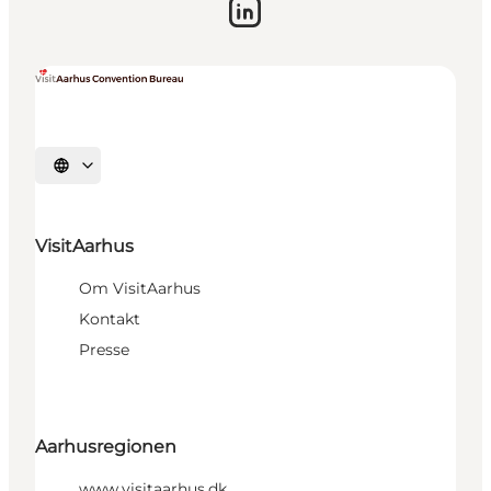
Vælg sprog
VisitAarhus
Om VisitAarhus
Kontakt
Presse
Aarhusregionen
www.visitaarhus.dk