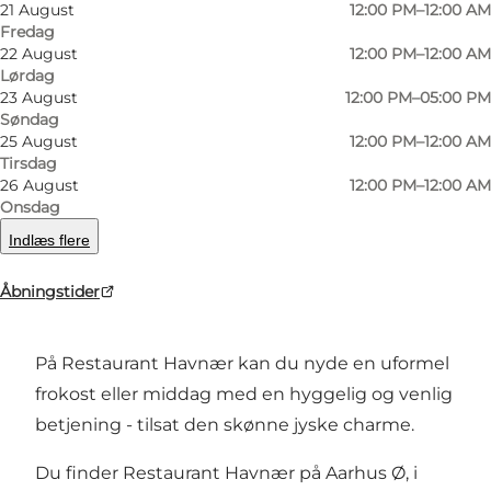
21 August
12:00 PM–12:00 AM
Foto
:
Restaurant Havnær
Foto
:
Fredag
22 August
12:00 PM–12:00 AM
Lørdag
Forrige
Næste
23 August
12:00 PM–05:00 PM
Søndag
25 August
12:00 PM–12:00 AM
Tirsdag
26 August
12:00 PM–12:00 AM
Som gæst på Restaurant Havnær kan læne dig
Onsdag
tilbage, slappe af, nyde den lækre mad og blot
Indlæs flere
være til.
Åbningstider
Jysk charme og fantastisk udsigt
På Restaurant Havnær kan du nyde en uformel
frokost eller middag med en hyggelig og venlig
betjening - tilsat den skønne jyske charme.
Du finder Restaurant Havnær på Aarhus Ø, i