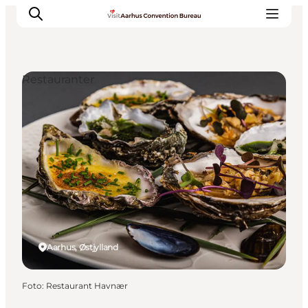
Restauranter
Hvorfor Aarhus
Planlæg
Vores service
Viden & Netværk
Kontakt
Aarhus, Østjylland
Foto
:
Restaurant Havnær