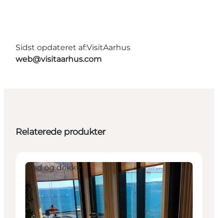
Sidst opdateret af:
VisitAarhus
web@visitaarhus.com
Relaterede produkter
Mad og drikke