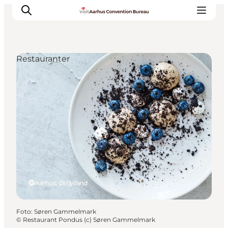
Restauranter
Hvorfor Aarhus
Planlæg
Vores service
Viden & Netværk
Kontakt
Aarhus, Østjylland
Foto
:
Søren Gammelmark
©
Restaurant Pondus (c) Søren Gammelmark