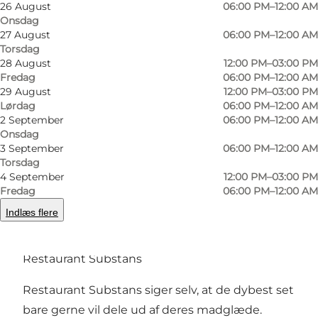
26 August
06:00 PM–12:00 AM
Onsdag
27 August
06:00 PM–12:00 AM
Torsdag
28 August
12:00 PM–03:00 PM
Fredag
06:00 PM–12:00 AM
29 August
12:00 PM–03:00 PM
Lørdag
06:00 PM–12:00 AM
2 September
06:00 PM–12:00 AM
Foto
:
Restaurant Substans
Foto
:
Onsdag
©
Res
3 September
06:00 PM–12:00 AM
Torsdag
4 September
12:00 PM–03:00 PM
Forrige
Næste
Fredag
06:00 PM–12:00 AM
Indlæs flere
Restaurant Substans
Restaurant Substans siger selv, at de dybest set
bare gerne vil dele ud af deres madglæde.