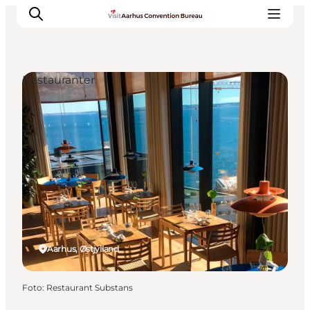
Restauranter
Hvorfor Aarhus
Planlæg
Vores service
Viden & Netværk
Kontakt
Aarhus, Østjylland
Foto
:
Restaurant Substans