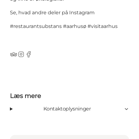
Se, hvad andre deler på Instagram
#restaurantsubstans
#aarhusø
#visitaarhus
TripAdvisor
Instagram
Facebook
Læs mere
Kontaktoplysninger