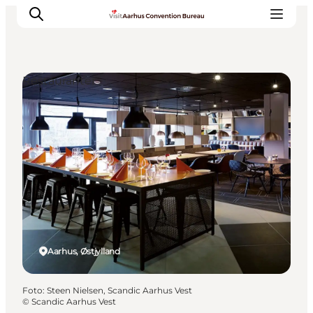
Restauranter
Hvorfor Aarhus
Planlæg
Vores service
Viden & Netværk
Kontakt
Aarhus, Østjylland
Foto
:
Steen Nielsen, Scandic Aarhus Vest
©
Scandic Aarhus Vest