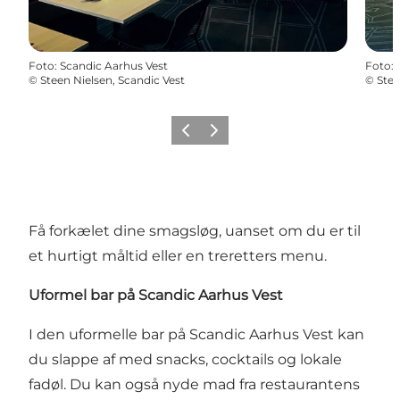
Foto
:
Scandic Aarhus Vest
Foto
:
©
Steen Nielsen, Scandic Vest
©
Stee
Forrige
Næste
Få forkælet dine smagsløg, uanset om du er til
et hurtigt måltid eller en treretters menu.
Uformel bar på Scandic Aarhus Vest
I den uformelle bar på Scandic Aarhus Vest kan
du slappe af med snacks, cocktails og lokale
fadøl. Du kan også nyde mad fra restaurantens