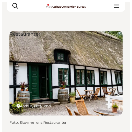
Restauranter
Hvorfor Aarhus
Planlæg
Vores service
Viden & Netværk
Kontakt
Aarhus, Østjylland
Foto
:
Skovmøllens Restauranter