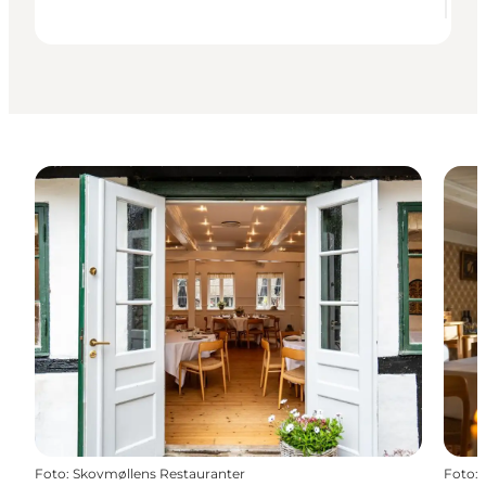
Foto
:
Skovmøllens Restauranter
Foto
: