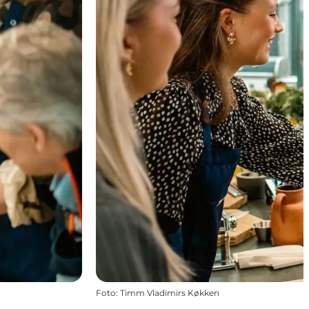
Foto
:
Timm Vladimirs Køkken