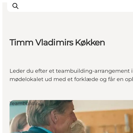
Timm Vladimirs Køkken
Hvorfor Aarhus
Planlæg
Vores service
Leder du efter et teambuilding-arrangement 
Viden & Netværk
mødelokalet ud med et forklæde og får en op
Kontakt
Teambuilding