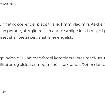
amværet.
tkokke, er der plads til alle. Timm Vladimirs Køkken til
 I vegetarer, allergikere eller andre særlige kosthensyn i
set skal foregå på dansk eller engelsk.
agligt indhold? I kan med fordel kombinere jeres madkurs
eter, og afslutter med manér i køkkenet. Det er den p
gion