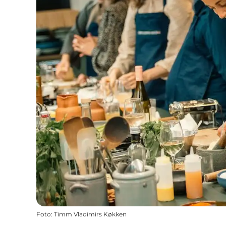
Foto
:
Timm Vladimirs Køkken