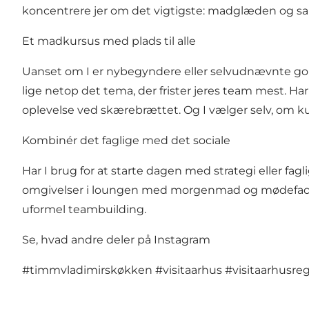
koncentrere jer om det vigtigste: madglæden og s
Et madkursus med plads til alle
Uanset om I er nybegyndere eller selvudnævnte gourme
lige netop det tema, der frister jeres team mest. Har
oplevelse ved skærebrættet. Og I vælger selv, om kur
Kombinér det faglige med det sociale
Har I brug for at starte dagen med strategi eller f
omgivelser i loungen med morgenmad og mødefacilit
uformel teambuilding.
Se, hvad andre deler på Instagram
#timmvladimirskøkken
#visitaarhus
#visitaarhusre