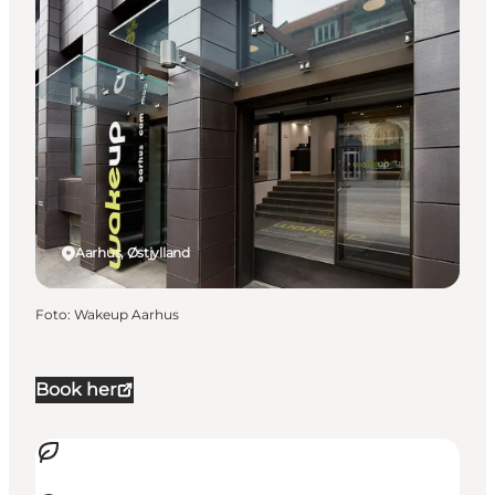
Aarhus, Østjylland
Foto
:
Wakeup Aarhus
Book her