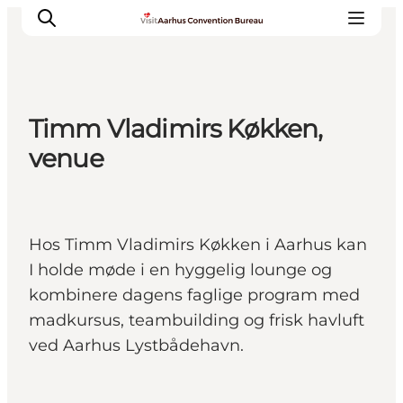
Timm Vladimirs Køkken,
Hvorfor Aarhus
venue
Planlæg
Vores service
Viden & Netværk
Hos Timm Vladimirs Køkken i Aarhus kan
Kontakt
I holde møde i en hyggelig lounge og
kombinere dagens faglige program med
madkursus, teambuilding og frisk havluft
ved Aarhus Lystbådehavn.