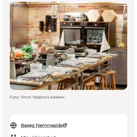
Venues
Aarhus, Østjylland
Foto
:
Timm Vladimirs Køkken
Besøg hjemmeside