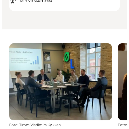
Min virksomhed
Foto
:
Timm Vladimirs Køkken
Foto
: