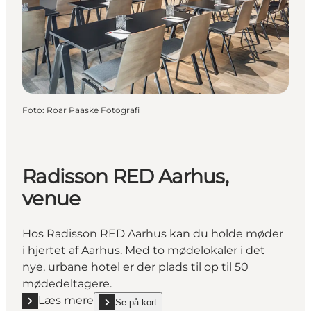
Foto
:
Roar Paaske Fotografi
Radisson RED Aarhus,
venue
Hos Radisson RED Aarhus kan du holde møder
i hjertet af Aarhus. Med to mødelokaler i det
nye, urbane hotel er der plads til op til 50
mødedeltagere.
Læs mere
Se på kort
Læs mere "Radisson RED Aarhus, venue"
show Radisson RED Aarhus, venue on_map