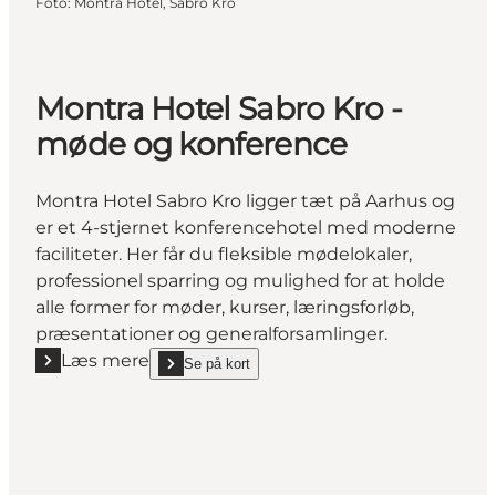
Foto
:
Montra Hotel, Sabro Kro
Montra Hotel Sabro Kro -
møde og konference
Montra Hotel Sabro Kro ligger tæt på Aarhus og
er et 4-stjernet konferencehotel med moderne
faciliteter. Her får du fleksible mødelokaler,
professionel sparring og mulighed for at holde
alle former for møder, kurser, læringsforløb,
præsentationer og generalforsamlinger.
Læs mere
Se på kort
Læs mere "Montra Hotel Sabro Kro - møde og konfe
show Montra Hotel Sabro Kro - møde og konferenc