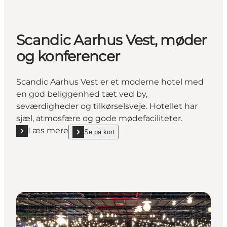
Scandic Aarhus Vest, møder
og konferencer
Scandic Aarhus Vest er et moderne hotel med
en god beliggenhed tæt ved by,
seværdigheder og tilkørselsveje. Hotellet har
sjæl, atmosfære og gode mødefaciliteter.
Læs mere
Se på kort
Læs mere "Scandic Aarhus Vest, møder og konferen
show Scandic Aarhus Vest, møder og konferencer 