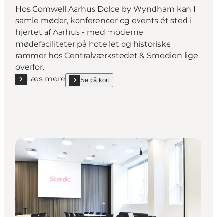
Hos Comwell Aarhus Dolce by Wyndham kan I
samle møder, konferencer og events ét sted i
hjertet af Aarhus - med moderne
mødefaciliteter på hotellet og historiske
rammer hos Centralværkstedet & Smedien lige
overfor.
Læs mere
Se på kort
Læs mere "Comwell Aarhus Dolce by Wyndham, mød
show Comwell Aarhus Dolce by Wyndham, møder og