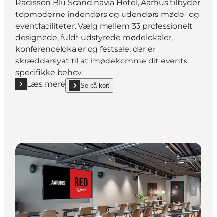
Radisson Blu Scandinavia Hotel, Aarhus tilbyder
topmoderne indendørs og udendørs møde- og
eventfaciliteter. Vælg mellem 33 professionelt
designede, fuldt udstyrede mødelokaler,
konferencelokaler og festsale, der er
skræddersyet til at imødekomme dit events
specifikke behov.
Læs mere
Se på kort
Læs mere "Radisson Blu Scandinavia Hotel & Konfer
show Radisson Blu Scandinavia Hotel & Konference