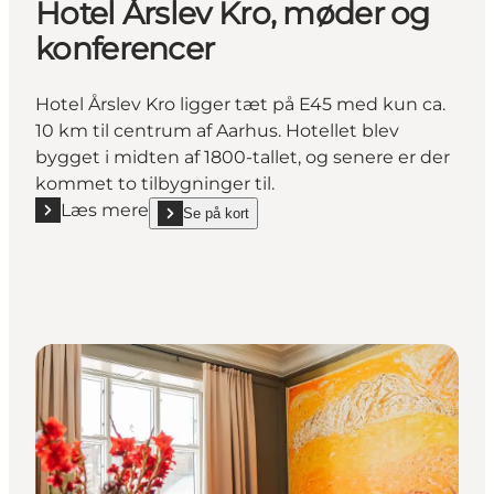
Hotel Årslev Kro, møder og
konferencer
Hotel Årslev Kro ligger tæt på E45 med kun ca.
10 km til centrum af Aarhus. Hotellet blev
bygget i midten af 1800-tallet, og senere er der
kommet to tilbygninger til.
Læs mere
Se på kort
Læs mere "Hotel Årslev Kro, møder og konferencer"
show Hotel Årslev Kro, møder og konferencer on_m