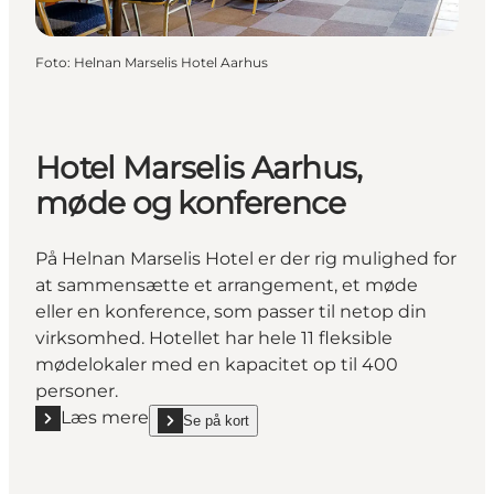
Foto
:
Helnan Marselis Hotel Aarhus
Hotel Marselis Aarhus,
møde og konference
På Helnan Marselis Hotel er der rig mulighed for
at sammensætte et arrangement, et møde
eller en konference, som passer til netop din
virksomhed. Hotellet har hele 11 fleksible
mødelokaler med en kapacitet op til 400
personer.
Læs mere
Se på kort
Læs mere "Hotel Marselis Aarhus, møde og konfere
show Hotel Marselis Aarhus, møde og konference 