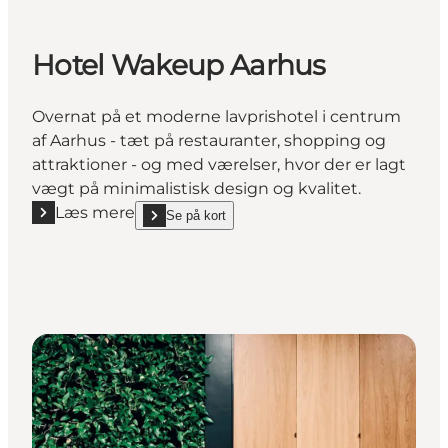
Hotel Wakeup Aarhus
Overnat på et moderne lavprishotel i centrum
af Aarhus - tæt på restauranter, shopping og
attraktioner - og med værelser, hvor der er lagt
vægt på minimalistisk design og kvalitet.
Læs mere
Se på kort
Læs mere "Hotel Wakeup Aarhus"
show Hotel Wakeup Aarhus on_map