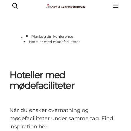
■
…
Planlæg din konference
■
Hoteller med mødefaciliteter
Hvorfor Aarhus
Planlæg
Vores service
Hoteller med
Viden & Netværk
Kontakt
mødefaciliteter
Når du ønsker overnatning og
mødefaciliteter under samme tag. Find
inspiration her.